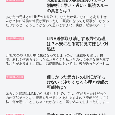
元彼のLINEの返信速度パターン
復縁LINEの心理
別解析！早い・遅い・既読スルー
の真意とは？
あなたの元彼とのLINEのやり取り、なんだか気になることありませ
んか？特に返信の速度が変わったり、既読になっても返事がこなかっ
たりすると、どうしてかなって思いますよね。実は、返信のタイミン
グ一つ一つに、彼の心の動きが隠れているんです。今回は...
LINE送信取り消しする男性心理
復縁LINEの心理
は？不安になる前に見てほしい対
処法
LINEでのやり取り中に気になってしまうのが「送信取り消し」機
能。あれ？何送ろうとしたんだろう？と私たちの心に小さな波を立て
ることがあります。特に、恋愛関係においては、彼が送ったメッセー
ジを突然取り消したら、その背後にある心理が気になります...
優しかった元カレのLINEがそっ
復縁LINEの心理
けない！冷たくなる心理と復縁の
可能性は？
元カレと順調にLINEのやり取りをしていても、何がきっかけだった
のか突然そっけない態度を見せることありますよね？突然どうして？
私、何か悪いことしちゃったかな？と、落ち込んでしまったりしま
す。では、なぜ優しかった元カレがそっけないLINEにな...