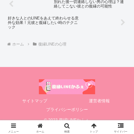
別れた後一切連絡しない男の心理は？連
絡してこない彼との復縁の可能性
好きな人とのLINEをあえて終わらせる意
外な効果！元彼と復縁したい時のテクニ
ック
ホーム
復縁LINEの心理
サイトマップ
運営者情報
プライバシーポリシー
© 2023 復縁LINEかふぇ.
メニュー
ホーム
検索
トップ
サイドバー