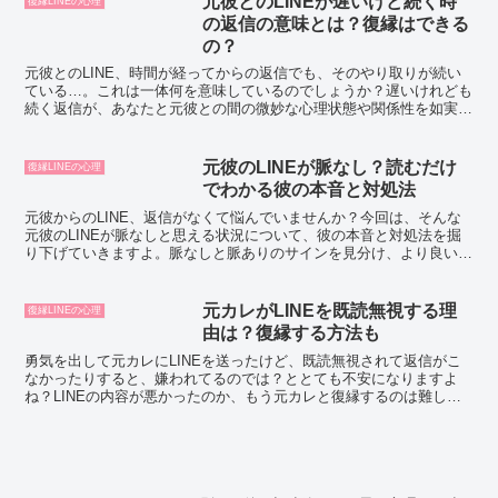
元彼とのLINEが遅いけど続く時
復縁LINEの心理
の返信の意味とは？復縁はできる
の？
元彼とのLINE、時間が経ってからの返信でも、そのやり取りが続い
ている…。これは一体何を意味しているのでしょうか？遅いけれども
続く返信が、あなたと元彼との間の微妙な心理状態や関係性を如実に
示しているかもしれません。この記事では、そんな元彼の...
元彼のLINEが脈なし？読むだけ
復縁LINEの心理
でわかる彼の本音と対処法
元彼からのLINE、返信がなくて悩んでいませんか？今回は、そんな
元彼のLINEが脈なしと思える状況について、彼の本音と対処法を掘
り下げていきますよ。脈なしと脈ありのサインを見分け、より良い関
係へと導くヒントをたっぷりお伝えしますので、最後ま...
元カレがLINEを既読無視する理
復縁LINEの心理
由は？復縁する方法も
勇気を出して元カレにLINEを送ったけど、既読無視されて返信がこ
なかったりすると、嫌われてるのでは？ととても不安になりますよ
ね？LINEの内容が悪かったのか、もう元カレと復縁するのは難しい
のではないかと思ってしまいます。では、LINEを既読...