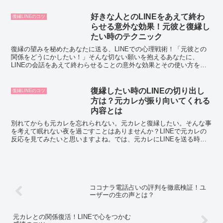
好きな人とのLINEをあえて終わ
復縁LINEのコツ
らせる意外な効果！元彼と復縁し
たい時のテクニック
復縁の望みを秘めたあなたに送る、LINEでの心理戦術！「元彼との
関係をどうにかしたい！」そんな切ない願いを抱えるあなたに、
LINEの会話をあえて終わらせることの意外な効果とその使い方を伝
授します。この記事を読めば、元彼とのLINEのやり取り...
復縁したい時のLINEの切り出し
復縁LINEのコツ
方は？元カレが振り向いてくれる
内容とは
別れてからも元カレを忘れられない。元カレと復縁したい。そんな事
を考えて眠れない夜を過ごすことはありませんか？LINEで元カレの
反応を見てみたいと思いますよね。では、元カレにLINEを送る時の
切り出し方や、LINEのやり取りの中で注意するべき...
ココナラ電話占いの評判を徹底検証！ユ
ーザーの生の声とは？
元カレとの関係復活！LINEで心をつかむ