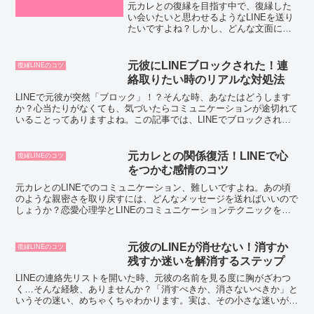
元カレとの復縁を目指す中で、復縁した
い会いたいと思わせるようなLINEを送り
たいですよね？しかし、どんな文面にし
たらいいのかわからないのが悩みの種で
す。あまりにもあざとい感じになってし
まったら逆効果ですし、クールな女性を
元彼にLINEブロックされた！連
復縁LINEのコツ
演じすぎても離れてし...
絡取りたい時のリアルな対処法
LINEで元彼が突然「ブロック」！？そんな時、あなたはどうします
か？心当たりがなくても、気づいたらコミュニケーションが途切れて
いることってありますよね。この記事では、LINEでブロックされた
時の対処法から、ブロック解除のコツ、さらにはトラブ...
元カレとの関係復活！LINEで心
復縁LINEのコツ
をつかむ感情のコツ
元カレとのLINEでのコミュニケーション、難しいですよね。あの頃
のような親密さを取り戻すには、どんなメッセージを送ればいいので
しょうか？恋愛心理学とLINEのコミュニケーションテクニックを駆
使して、元カレの心をもう一度掴むための秘訣をご紹介...
元彼のLINEが消せない！消すか
復縁LINEのコツ
残すか迷いを解消するステップ
LINEの連絡先リストを開いた時、元彼の名前を見る度に胸がざわつ
く…そんな経験、ありませんか？「消すべきか、消さないべきか」と
いうその迷い、めちゃくちゃわかります。実は、その小さな迷いが、
あなたの新しい未来への大きな一歩を阻んでいるかもしれ...