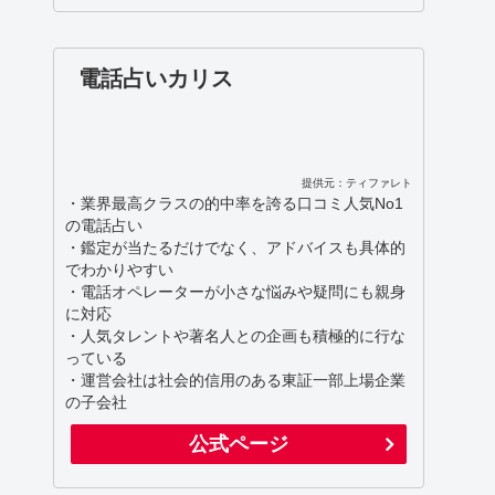
電話占いカリス
提供元：ティファレト
・業界最高クラスの的中率を誇る口コミ人気No1
の電話占い
・鑑定が当たるだけでなく、アドバイスも具体的
でわかりやすい
・電話オペレーターが小さな悩みや疑問にも親身
に対応
・人気タレントや著名人との企画も積極的に行な
っている
・運営会社は社会的信用のある東証一部上場企業
の子会社
公式ページ